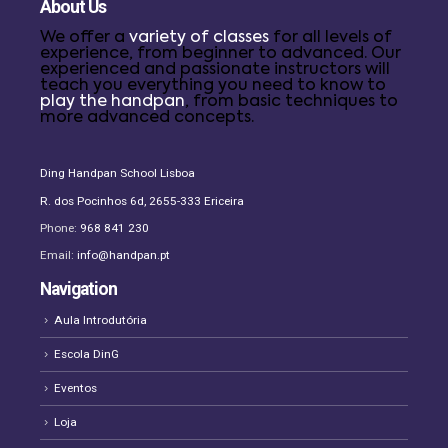
About Us
We offer a
variety of classes
for all levels of
experience, from beginner to advanced. Our
experienced and passionate instructors will
teach you everything you need to know to
play the handpan
, from basic techniques to
more advanced concepts.
Ding Handpan School Lisboa
R. dos Pocinhos 6d, 2655-333 Ericeira
Phone:
968 841 230
Email:
info@handpan.pt
Navigation
Aula Introdutória
Escola DinG
Eventos
Loja