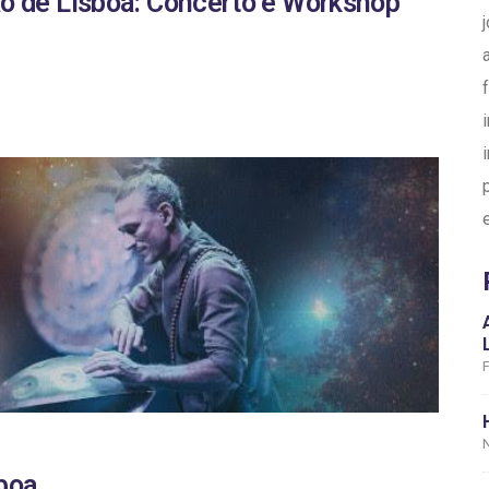
o de Lisboa: Concerto e Workshop
F
boa