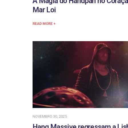
A Magia do Handpan no Coraçã
Mar Loi
READ MORE +
NOVEMBRO 30, 2025
Hang Massive regressam a Lis