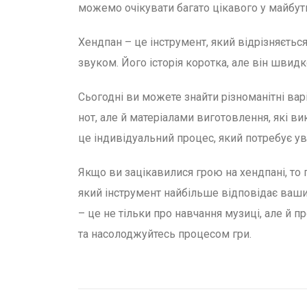
можемо очікувати багато цікавого у майбут
Хендпан – це інструмент, який відрізняєть
звуком. Його історія коротка, але він швидк
Сьогодні ви можете знайти різноманітні вар
нот, але й матеріалами виготовлення, які в
це індивідуальний процес, який потребує у
Якщо ви зацікавилися грою на хендпані, то п
який інструмент найбільше відповідає вашим
– це не тільки про навчання музиці, але й п
та насолоджуйтесь процесом гри.