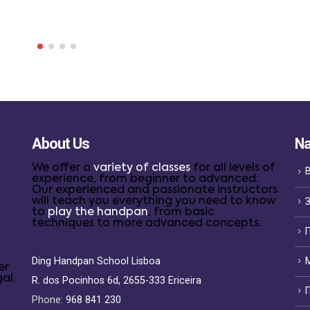
About Us
Na
We offer a
variety of classes
for all levels of
experience, from beginner to advanced.
Our experienced and passionate instructors
will teach you everything you need to know
to
play the handpan
, from basic
techniques to more advanced concepts.
П
Ding Handpan School Lisboa
er
al.
R. dos Pocinhos 6d, 2655-333 Ericeira
Phone:
968 841 230