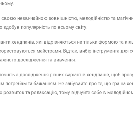
ньому.
ся своєю незвичайною зовнішністю, мелодійністю та магічн
о здобув популярність по всьому світу.
іанти хендпанів, які відрізняються не тільки формою та кіл
икористовуються майстрами. Відтак, вибір інструмента для с
важного дослідження та вивчення.
очніть з дослідження різних варіантів хендпанів, щоб зроз
 потребам та бажанням. Не забувайте про те, що гра на хе
ро розвиток та релаксацію, тому відчуйте себе в мелодійном