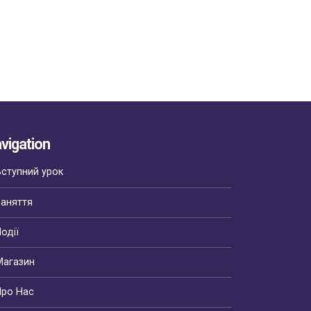
read more
vigation
Вступний урок
Заняття
одії
Магазин
Про Нас