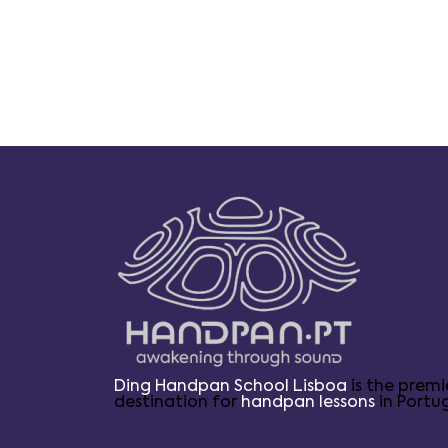
Ding Handpan School Lisboa
is the premi
destination for
handpan lessons
in Portug