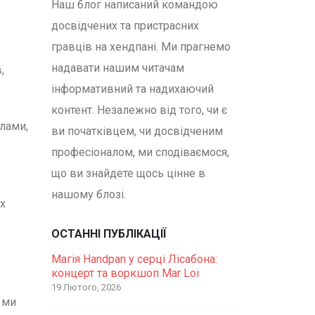
Наш блог написаний командою
досвідчених та пристрасних
гравців на хендпані. Ми прагнемо
надавати нашим читачам
,
інформативний та надихаючий
контент. Незалежно від того, чи є
алами,
ви початківцем, чи досвідченим
професіоналом, ми сподіваємося,
що ви знайдете щось цінне в
нашому блозі.
х
ОСТАННІ ПУБЛІКАЦІЇ
Магія Handpan у серці Лісабона:
концерт та воркшоп Mar Loi
19 Лютого, 2026
 ми