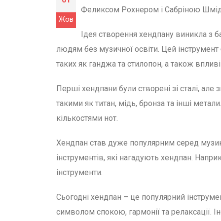
Феликсом Рохнером і Сабріною Шмід 
Жов
Ідея створення хендпану виникла з б
людям без музичної освіти. Цей інструмент 
таких як ганджа та стилопон, а також впливі
Перші хендпани були створені зі сталі, але
такими як титан, мідь, бронза та інші метал
кількостями нот.
Хендпан став дуже популярним серед музика
інструментів, які нагадують хендпан. Наприк
інструменти.
Сьогодні хендпан – це популярний інструмент
символом спокою, гармонії та релаксації. 