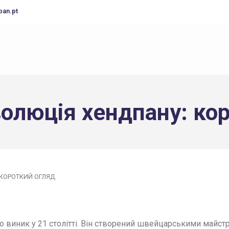
pan.pt
еволюція хендпану: ко
 КОРОТКИЙ ОГЛЯД
о виник у 21 столітті. Він створений швейцарськими майст