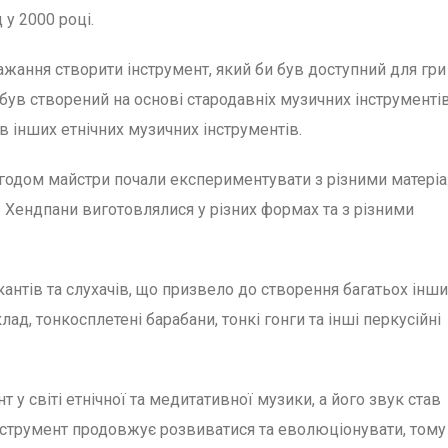
у 2000 році.
ажання створити інструмент, який би був доступний для гри
був створений на основі стародавніх музичних інструментів
в інших етнічних музичних інструментів.
 згодом майстри почали експериментувати з різними матері
и. Хендпани виготовлялися у різних формах та з різними
нтів та слухачів, що призвело до створення багатьох інши
лад, тонкосплетені барабани, тонкі гонги та інші перкусійні
 у світі етнічної та медитативної музики, а його звук став
Інструмент продовжує розвиватися та еволюціонувати, тому