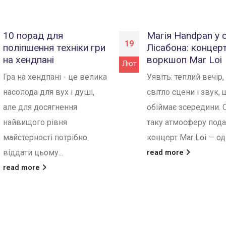
10 порад для
Магія Handpan у 
19
поліпшення техніки гри
Лісабона: концер
на хендпані
воркшоп Mar Loi
Лют
Гра на хендпані - це велика
Уявіть: теплий вечір,
насолода для вух і душі,
світло сцени і звук, 
але для досягнення
обіймає зсередини. 
найвищого рівня
таку атмосферу под
майстерності потрібно
концерт Mar Loi — одні
віддати цьому...
read more
read more