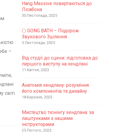
Hang Massive повертаються до
Лісабона
30 Листопада, 2025
им
🌕 GONG BATH – Подорож
Звукового Зцілення
ькістю
5 Листопада, 2025
ебе –
Від студії до сцени: підготовка до
першого виступу на хендпані.
11 Квітня, 2023
уміти,
ндпані
Анатомія хендпану: розуміння
його компонентів та дизайну
у світі
18 Березня, 2023
Мистецтво тюнінгу хендпана: за
лаштунками з нашими
інструкторами
25 Лютого, 2023