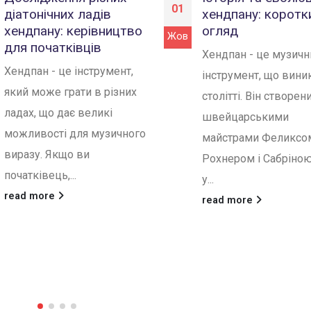
01
діатонічних ладів
хендпану: коротк
хендпану: керівництво
огляд
Жов
для початківців
Хендпан - це музичн
Хендпан - це інструмент,
інструмент, що виник
який може грати в різних
столітті. Він створен
ладах, що дає великі
швейцарськими
можливості для музичного
майстрами Феликсо
виразу. Якщо ви
Рохнером і Сабріно
початківець,...
у...
read more
read more