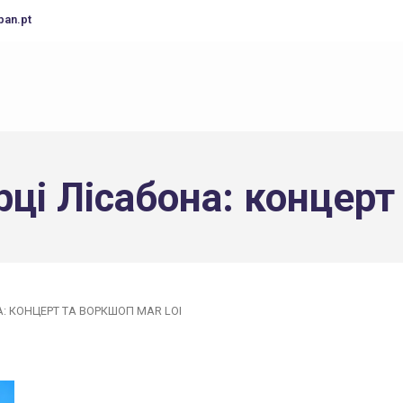
pan.pt
рці Лісабона: концерт
А: КОНЦЕРТ ТА ВОРКШОП MAR LOI