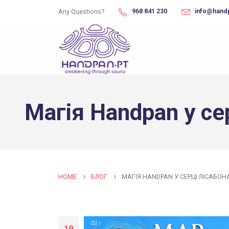
968 841 230
info@hand
Any Questions?
Магія Handpan у се
HOME
БЛОГ
МАГІЯ HANDPAN У СЕРЦІ ЛІСАБОН
19