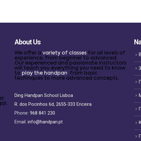
About Us
Na
We offer a
variety of classes
for all levels of
experience, from beginner to advanced.
Our experienced and passionate instructors
will teach you everything you need to know
to
play the handpan
, from basic
techniques to more advanced concepts.
П
Ding Handpan School Lisboa
er
al.
R. dos Pocinhos 6d, 2655-333 Ericeira
Phone:
968 841 230
Email:
info@handpan.pt