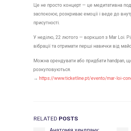
Це не просто концерт — це медитативна подо
заспокоює, розкриває емоції і веде до внутр
присутності.
У неділю, 22 лютого — воркшоп з Mar Loi. Р
вібрації та отримати перші навички від майс
Можна орендувати або придбати handpan, 
розкуповуються.
→
https://www.ticketline.pt/evento/mar-loi-c
RELATED
POSTS
Анатомія хендпану: