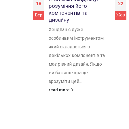
18
22
розуміння його
компонентів та
Бер
Жов
дизайну
Хендпан є дуже
особливим інструментом,
який складається з
декількох компонентів та
має різний дизайн. Якщо
ви бажаєте краще
зрозуміти цей...
read more