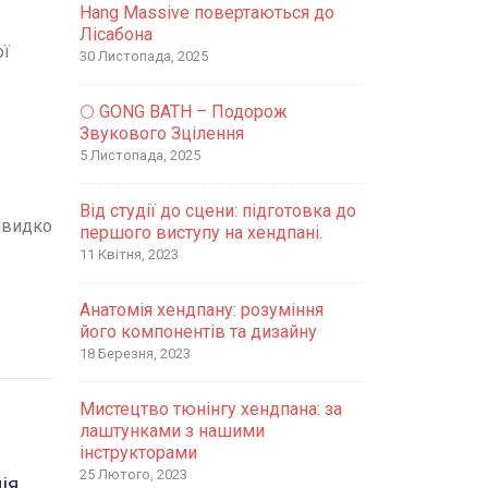
Hang Massive повертаються до
Лісабона
ої
30 Листопада, 2025
🌕 GONG BATH – Подорож
Звукового Зцілення
5 Листопада, 2025
Від студії до сцени: підготовка до
швидко
першого виступу на хендпані.
11 Квітня, 2023
Анатомія хендпану: розуміння
його компонентів та дизайну
18 Березня, 2023
Мистецтво тюнінгу хендпана: за
лаштунками з нашими
інструкторами
25 Лютого, 2023
ія
Переваги гри на
Інт