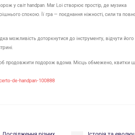
рож у світ handpan. Mar Loi створює простір, де музика
ішнього спокою. Її гра — поєднання ніжності, сили та повн
ідка можливість доторкнутися до інструменту, відчути його
трині.
щоб продовжити подорож вдома. Місць обмежено, квитки 
oncerto-de-handpan-100888
Дослідження різних
Історія та еволюц