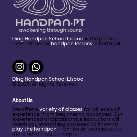
Ding Handpan School Lisboa
is the premier
destination for
handpan lessons
in Portugal.
Ding Handpan School Lisboa
© 2026. All Rights Reserved
About Us
We offer a
variety of classes
for all levels of
experience, from beginner to advanced. Our
experienced and passionate instructors will
teach you everything you need to know to
play the handpan
, from basic techniques to
more advanced concepts.