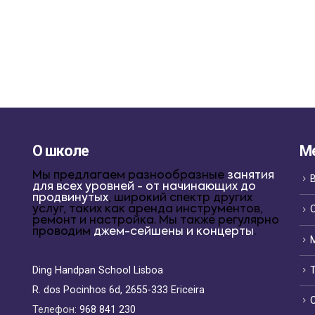
О школе
М
Мы предлагаем разнообразные
занятия
для всех уровней - от начинающих до
продвинутых
, широкий спектр других
услуг, таких как аренда инструментов,
ремонт и настройка. Мы также регулярно
проводим
джем-сейшены и концерты
.
Ding Handpan School Lisboa
R. dos Pocinhos 6d, 2655-333 Ericeira
Телефон:
968 841 230