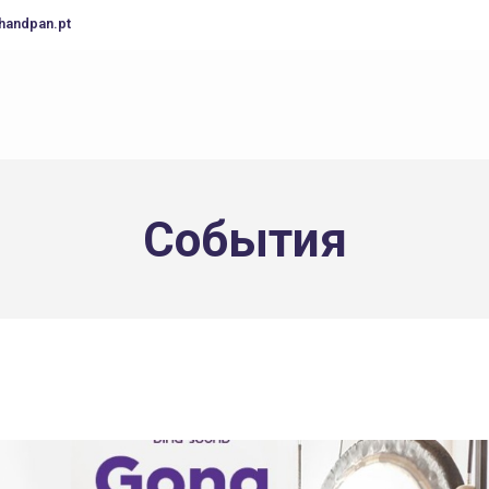
handpan.pt
События