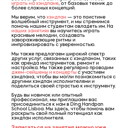
играть на хэндпане
, от базовых техник до
более сложных концепций.
Мы верим, что
хэндпан
— это поистине
волшебный инструмент, и мы стремимся
помочь нашим студентам овладеть им. На
наших занятиях
вы научитесь играть
красивые мелодии, создавать
завораживающие ритмы и
импровизировать с уверенностью.
Мы также предлагаем широкий спектр
других услуг, связанных с хэндпаном, таких
как аренда инструментов, ремонт и
настройка. Мы также регулярно проводим
джем-сейшены и концерты
с участием
хэндпана, чтобы вы могли познакомиться с
другими хэндпан исполнителями и
поделиться своей страстью к инструменту.
Будь вы новичок или опытный
профессионал, мы приглашаем вас
присоединиться к нам в Ding Handpan
School Lisboa. Мы здесь, чтобы помочь вам
раскрыть свой полный потенциал как
хэндпан исполнителя.
Записаться на занятия можно уже