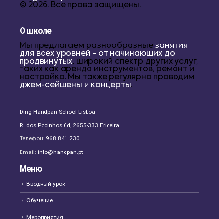
© 2026. Все права защищены.
О школе
Мы предлагаем разнообразные
занятия
для всех уровней - от начинающих до
продвинутых
, широкий спектр других услуг,
таких как аренда инструментов, ремонт и
настройка. Мы также регулярно проводим
джем-сейшены и концерты
.
Ding Handpan School Lisboa
R. dos Pocinhos 6d, 2655-333 Ericeira
Телефон:
968 841 230
Email:
info@handpan.pt
Меню
Вводный урок
Обучение
Мероприятия