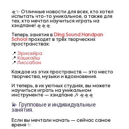
🛸✨ Отличные новости для всех, кто хотел
испытать что-то уникальное, а также для
тех, кто мечтал научиться играть на
хэндпане! 🛸🛸🛸
Теперь занятия в
Ding Sound Hand
p
an
School
проходят в трёх творческих
пространствах:
📍
Эрисейра
📍
Кашкайш
📍
Лиссабон
Каждое из этих пространств — это место
творчества, музыки и вдохновения.
И теперь, в их уютных студиях, вы можете
научиться играть на уникальном
инструменте — хэндпане 🎶 🛸🛸🛸
💫 Групповые и индивидуальные
занятия.
Если вы мечтали начать — сейчас самое
время ✨