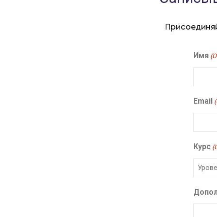
Присоединяй
Имя
(О
Email
Курс
(
Допол