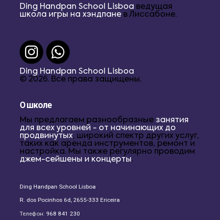
Ding Handpan School Lisboa
ведущая
школа игры на хэндпане
в Лиссабоне.
Ding Handpan School Lisboa
© 2026. Все права защищены.
О школе
Мы предлагаем разнообразные
занятия
для всех уровней - от начинающих до
продвинутых
, широкий спектр других услуг,
таких как аренда инструментов, ремонт и
настройка. Мы также регулярно проводим
джем-сейшены и концерты
.
Ding Handpan School Lisboa
R. dos Pocinhos 6d, 2655-333 Ericeira
Телефон:
968 841 230