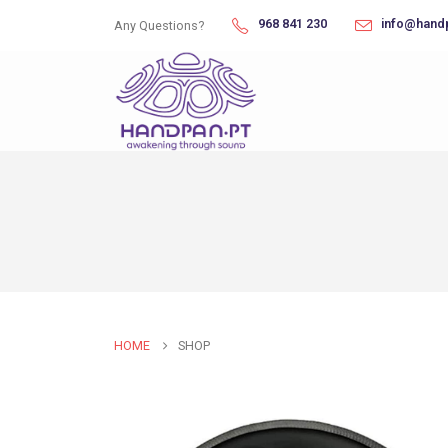
968 841 230
info@hand
Any Questions?
HOME
SHOP