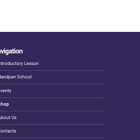
vigation
ntroductory Lesson
Handpan School
Events
Shop
About Us
Contacts