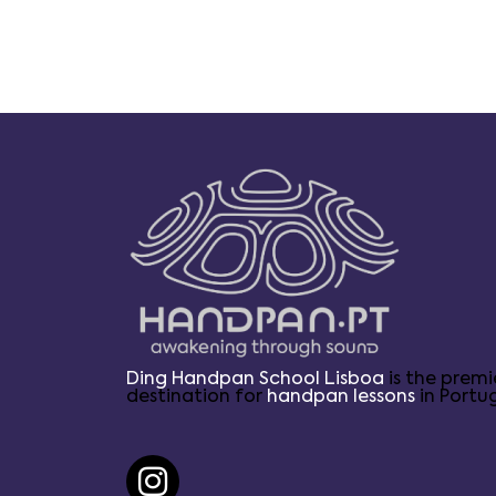
Ding Handpan School Lisboa
is the premi
destination for
handpan lessons
in Portug