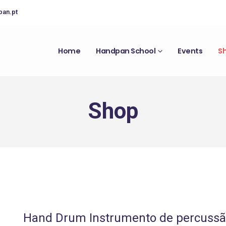
pan.pt
Home
Handpan School
Events
S
Shop
Hand Drum Instrumento de percussã