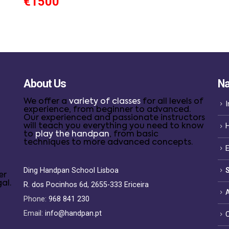
€1500
About Us
Na
We offer a
variety of classes
for all levels of
I
experience, from beginner to advanced.
Our experienced and passionate instructors
will teach you everything you need to know
to
play the handpan
, from basic
techniques to more advanced concepts.
Ding Handpan School Lisboa
er
al.
R. dos Pocinhos 6d, 2655-333 Ericeira
Phone:
968 841 230
Email:
info@handpan.pt